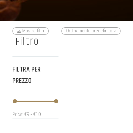
Mostra filtri
Ordinamento predefinito
Filtro
FILTRA PER
PREZZO
€9 - €10
Price:
LINDT CIOCCOLATINI ALLA
NOCCIOLA 250GR
€
19.90
€
9.90